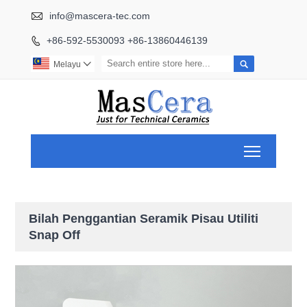

info@mascera-tec.com
+86-592-5530093 +86-13860446139


Melayu

Toggle ma
Bilah Penggantian Seramik Pisau Utiliti
Snap Off