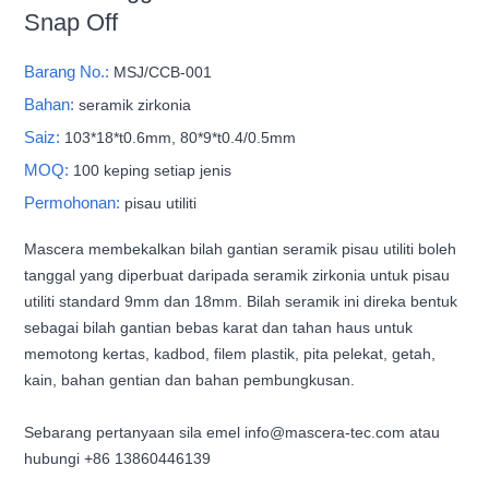
Snap Off
Barang No.:
MSJ/CCB-001
Bahan:
seramik zirkonia
Saiz:
103*18*t0.6mm, 80*9*t0.4/0.5mm
MOQ:
100 keping setiap jenis
Permohonan:
pisau utiliti
Mascera membekalkan bilah gantian seramik pisau utiliti boleh
tanggal yang diperbuat daripada seramik zirkonia untuk pisau
utiliti standard 9mm dan 18mm. Bilah seramik ini direka bentuk
sebagai bilah gantian bebas karat dan tahan haus untuk
memotong kertas, kadbod, filem plastik, pita pelekat, getah,
kain, bahan gentian dan bahan pembungkusan.
Sebarang pertanyaan sila emel info@mascera-tec.com atau
hubungi +86 13860446139