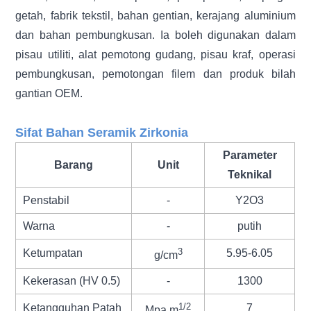
getah, fabrik tekstil, bahan gentian, kerajang aluminium
dan bahan pembungkusan. Ia boleh digunakan dalam
pisau utiliti, alat pemotong gudang, pisau kraf, operasi
pembungkusan, pemotongan filem dan produk bilah
gantian OEM.
Sifat Bahan Seramik Zirkonia
Parameter
Barang
Unit
Teknikal
Penstabil
-
Y2O3
Warna
-
putih
3
Ketumpatan
5.95-6.05
g/cm
Kekerasan (HV 0.5)
-
1300
1/2
Ketangguhan Patah
7
Mpa.m