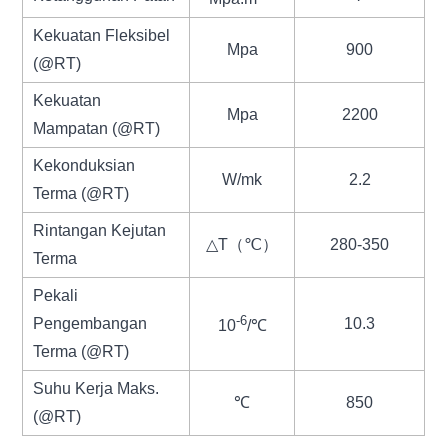
Kekuatan Fleksibel
Mpa
900
(@RT)
Kekuatan
Mpa
2200
Mampatan (@RT)
Kekonduksian
W/mk
2.2
Terma (@RT)
Rintangan Kejutan
△T（℃）
280-350
Terma
Pekali
-6
Pengembangan
10.3
10
/℃
Terma (@RT)
Suhu Kerja Maks.
℃
850
(@RT)